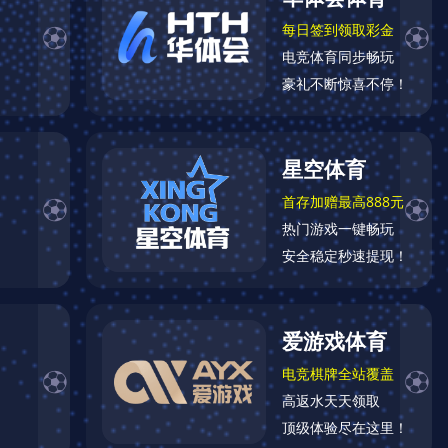
2026-07-07 15:50
67 次阅读
赛中侮辱了对方球员亚马尔，遭到了禁入场
泛关注，不仅因为其涉及的球迷行为，更因
章将从多个方面对此事件进行深入剖析，包
应以及对未来体育文化建设的启示。通过这