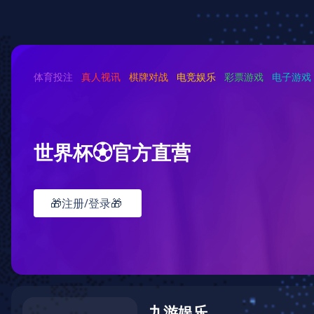
立即注册
大阳城集团.
官网 ·
平台
大阳城集团. OFFICIAL WEBSITE
自2022年创立以来，
大阳城集团.
致力于为用户提
LPL在内的热门赛事直播与数据服务，广受用户