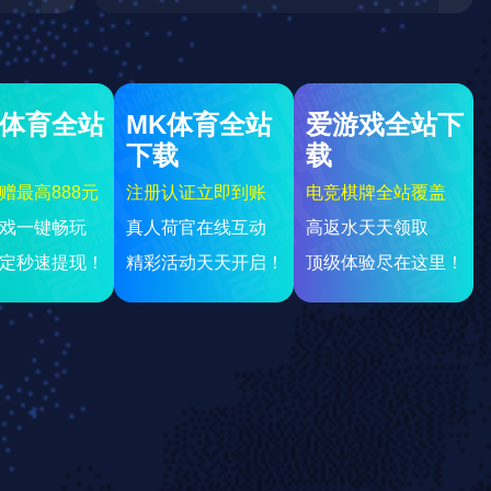
件背后的深层次原因以及其带来的影响。
竞技主场迎战对手。在比赛期间，一名马竞
马尔大肆辱骂。这一行为不仅违反了体育精
不满与愤慨。
引发了公众对于球迷行为和言论自由界限的
立场的权利，但这绝不能以侮辱他人为代
被处以禁入场一年的处罚，并附加四千欧元
是对整个球迷文化的一次警示。
引起了法律专家们的热议。根据西班牙现行